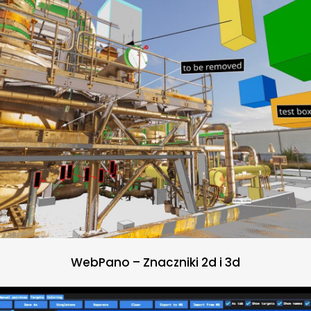
WebPano – Znaczniki 2d i 3d