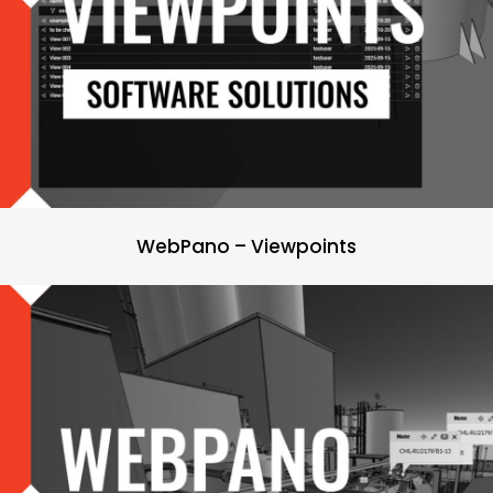
WebPano – Viewpoints