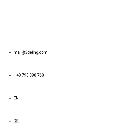
mail@3deling.com
+48 793 398 768
EN
DE