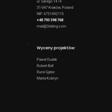
ul. Sarego 14 /4
31-047 Kraków, Poland
NIP: 6751442115
+48 793 398 768
mail@3deling.com
Wyceny projektów:
Paweł Dudek
Robert Bell
Rune Gjøse
Marta Kobryn