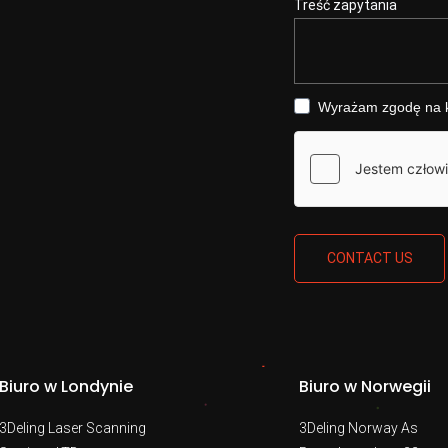
Treść zapytania
Wyrażam zgodę na ko
CONTACT US
Biuro w Londynie
Biuro w Norwegii
3Deling Laser Scanning
3Deling Norway As