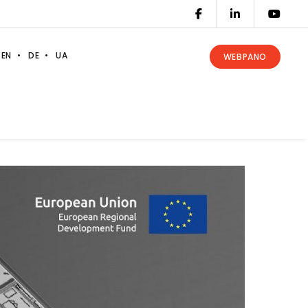
EN
DE
UA
WEBPANO
skanera