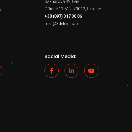
Sakharova 42, Lviv
y
Office 511-512, 79012, Ukraine
+38 (097) 317 30 86
mail@3deling.com
Social Media: