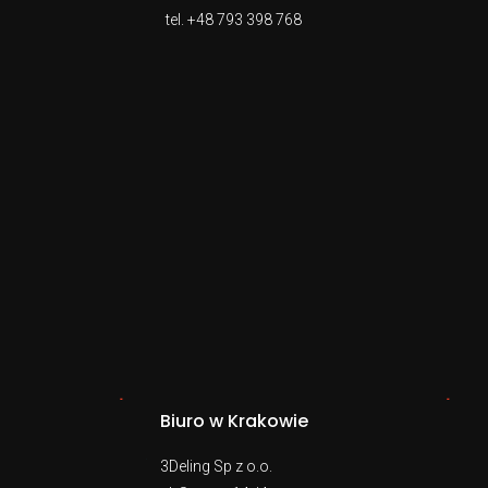
tel.
+48 793 398 768
Biuro w Krakowie
3Deling Sp z o.o.