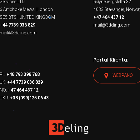
Services LTD
Røynebergsletta 32
6 Artichoke Mews | London
4033 Stavanger, Norwa
SE5 8TS | UNITED KINGDOM
+47 464 437 12
+44 7739 036 829
mail@3deling.com
mail@3deling.com
Portal Klienta:
PL:
+48 793 398 768
WEBPANO
UK:
+44 7739 036 829
NO:
+47 464 437 12
UKR:
+38 (099)125 06 43