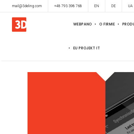
mail@3deling.com
+48 793 398 768
EN
DE
UA
WEBPANO
O FIRMIE
PROD
EU PROJEKT IT
Sitepl