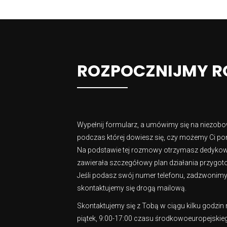
ROZPOCZNIJMY 
Wypełnij formularz, a umówimy się na niezob
podczas której dowiesz się, czy możemy Ci pom
Na podstawie tej rozmowy otrzymasz dedykowa
zawierała szczegółowy plan działania przygoto
Jeśli podasz swój numer telefonu, zadzwonimy do
skontaktujemy się drogą mailową.
Skontaktujemy się z Tobą w ciągu kilku godzin
piątek, 9:00-17:00 czasu środkowoeuropejskie