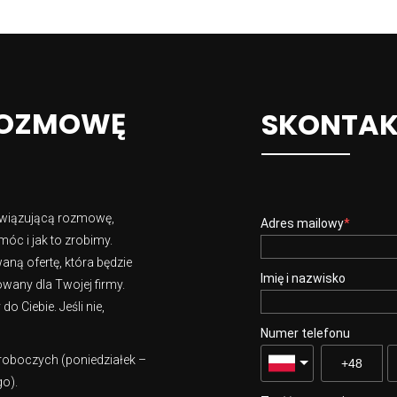
ROZMOWĘ
SKONTAKT
owiązującą rozmowę,
Adres mailowy
óc i jak to zrobimy.
ną ofertę, która będzie
Imię i nazwisko
wany dla Twojej firmy.
 Ciebie. Jeśli nie,
Numer telefonu
 roboczych (poniedziałek –
go).