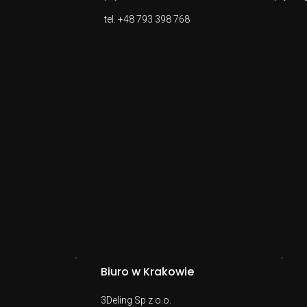
tel.
+48 793 398 768
Biuro w Krakowie
3Deling Sp z o.o.