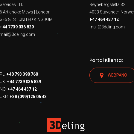
Services LTD
Røynebergsletta 32
6 Artichoke Mews | London
4033 Stavanger, Norwa
SE5 8TS | UNITED KINGDOM
+47 464 437 12
+44 7739 036 829
mail@3deling.com
mail@3deling.com
Portal Klienta:
PL:
+48 793 398 768
WEBPANO
UK:
+44 7739 036 829
NO:
+47 464 437 12
UKR:
+38 (099)125 06 43