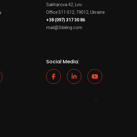
Sakharova 42, Lviv
y
Office 511-512, 79012, Ukraine
+38 (097) 317 30 86
mail@3deling.com
Social Media: