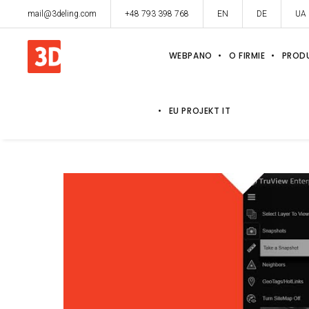
mail@3deling.com
+48 793 398 768
EN
DE
UA
WEBPANO
O FIRMIE
PROD
EU PROJEKT IT