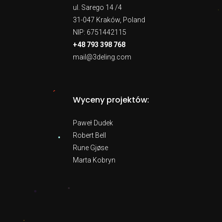
ul. Sarego 14 /4
31-047 Kraków, Poland
NIP: 6751442115
+48 793 398 768
mail@3deling.com
Wyceny projektów:
Paweł Dudek
Robert Bell
Rune Gjøse
Marta Kobryn