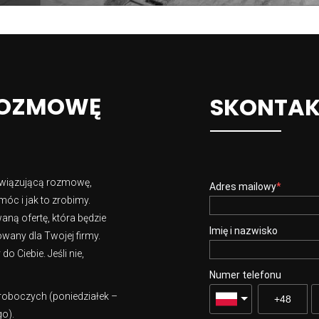
ROZMOWĘ
SKONTAKT
owiązującą rozmowę,
Adres mailowy
óc i jak to zrobimy.
ną ofertę, która będzie
Imię i nazwisko
wany dla Twojej firmy.
 Ciebie. Jeśli nie,
Numer telefonu
 roboczych (poniedziałek –
go).