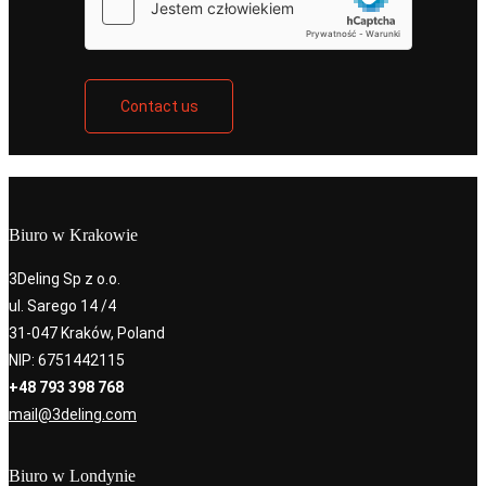
Contact us
Biuro w Krakowie
3Deling Sp z o.o.
ul. Sarego 14 /4
31-047 Kraków, Poland
NIP: 6751442115
+48 793 398 768
mail@3deling.com
Biuro w Londynie