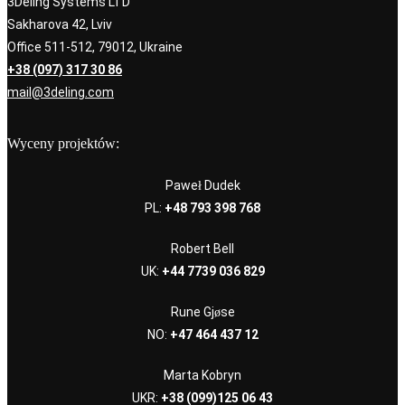
3Deling Systems LTD
Sakharova 42, Lviv
Office 511-512, 79012, Ukraine
+38 (097) 317 30 86
mail@3deling.com
Wyceny projektów:
Paweł Dudek
PL:
+48 793 398 768
Robert Bell
UK:
+44 7739 036 829
Rune Gjøse
NO:
+47 464 437 12
Marta Kobryn
UKR:
+38 (099)125 06 43