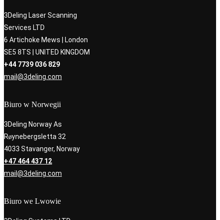
3Deling Laser Scanning
Services LTD
6 Artichoke Mews | London
SE5 8TS | UNITED KINGDOM
+44 7739 036 829
mail@3deling.com
Biuro w Norwegii
3Deling Norway As
Røynebergsletta 32
4033 Stavanger, Norway
+47 464 437 12
mail@3deling.com
Biuro we Lwowie