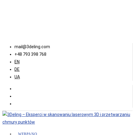
mail@3deling.com
+48 793 398 768
EN
DE
UA
WEBPANO