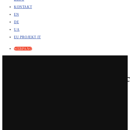
KONTAKT
EN
DE
UA
EU PROJEKT IT
WEBPANO
3Deling - przepływ pracy w miejs