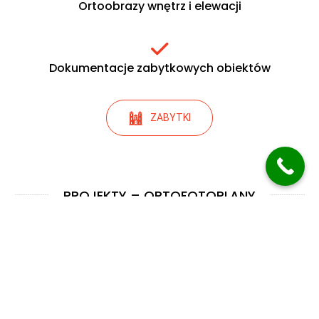
Ortoobrazy wnętrz i elewacji
Dokumentacje zabytkowych obiektów
ZABYTKI
PROJEKTY – ORTOFOTOPLANY
Integracja fotogrametrii z chmurą
punktów
W wielu projektach fotogrametria stanowi uzupełnienie skaningu