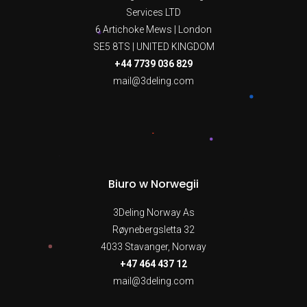
Services LTD
6 Artichoke Mews | London
SE5 8TS | UNITED KINGDOM
+44 7739 036 829
mail@3deling.com
Biuro w Norwegii
3Deling Norway As
Røynebergsletta 32
4033 Stavanger, Norway
+47 464 437 12
mail@3deling.com