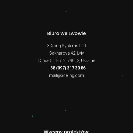
Biuro we Lwowie
3Deling Systems LTD
Sakharova 42, Lviv
Office 511-512, 79012, Ukraine
+38 (097) 317 30 86
mail@3deling.com
Wyceny projektów: