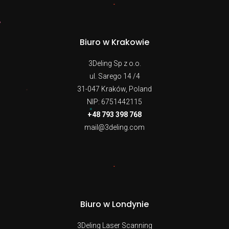
Biuro w Krakowie
3Deling Sp z o.o.
ul. Sarego 14 /4
31-047 Kraków, Poland
NIP: 6751442115
+48 793 398 768
mail@3deling.com
Biuro w Londynie
3Deling Laser Scanning