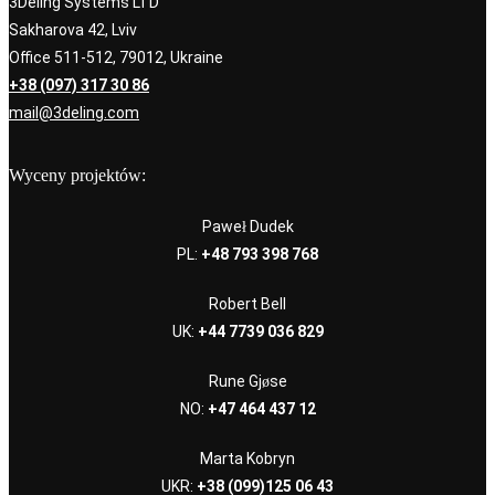
3Deling Systems LTD
Sakharova 42, Lviv
Office 511-512, 79012, Ukraine
+38 (097) 317 30 86
mail@3deling.com
Wyceny projektów:
Paweł Dudek
PL:
+48 793 398 768
Robert Bell
UK:
+44 7739 036 829
Rune Gjøse
NO:
+47 464 437 12
Marta Kobryn
UKR:
+38 (099)125 06 43