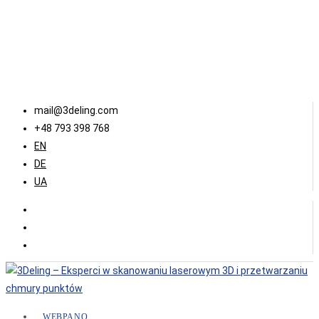
mail@3deling.com
+48 793 398 768
EN
DE
UA
WEBPANO