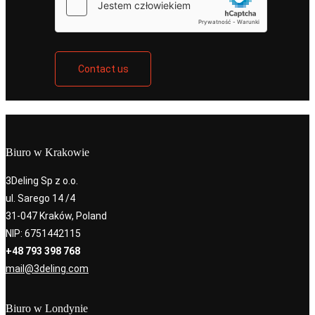
Contact us
Biuro w Krakowie
3Deling Sp z o.o.
ul. Sarego 14 /4
31-047 Kraków, Poland
NIP: 6751442115
+48 793 398 768
mail@3deling.com
Biuro w Londynie