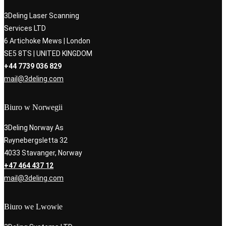
3Deling Laser Scanning
Services LTD
6 Artichoke Mews | London
SE5 8TS | UNITED KINGDOM
+44 7739 036 829
mail@3deling.com
Biuro w Norwegii
3Deling Norway As
Røynebergsletta 32
4033 Stavanger, Norway
+47 464 437 12
mail@3deling.com
Biuro we Lwowie