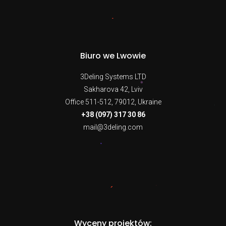
Biuro we Lwowie
3Deling Systems LTD
Sakharova 42, Lviv
Office 511-512, 79012, Ukraine
+38 (097) 317 30 86
mail@3deling.com
Wyceny projektów: