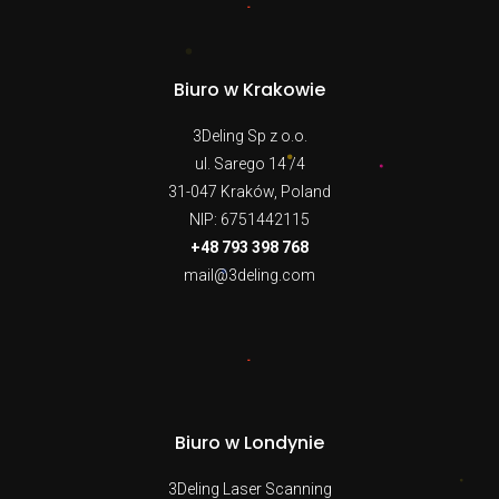
Biuro w Krakowie
3Deling Sp z o.o.
ul. Sarego 14 /4
31-047 Kraków, Poland
NIP: 6751442115
+48 793 398 768
mail@3deling.com
Biuro w Londynie
3Deling Laser Scanning