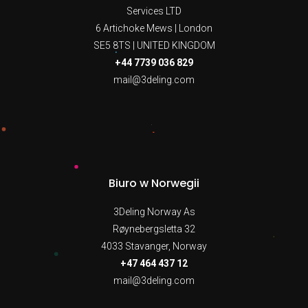
Services LTD
6 Artichoke Mews | London
SE5 8TS | UNITED KINGDOM
+44 7739 036 829
mail@3deling.com
Biuro w Norwegii
3Deling Norway As
Røynebergsletta 32
4033 Stavanger, Norway
+47 464 437 12
mail@3deling.com