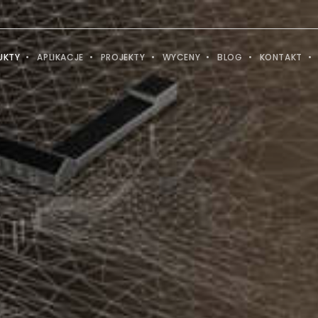
UKTY
APLIKACJE
PROJEKTY
WYCENY
BLOG
KONTAKT