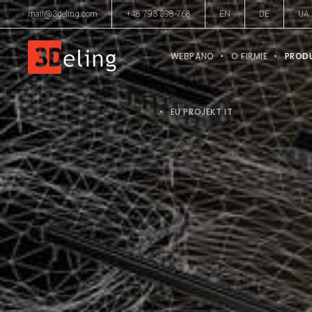
mail@3deling.com
+48 793 398 768
EN
DE
UA
WEBPANO
O FIRMIE
PROD
EU PROJEKT IT