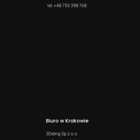
tel.
+48 793 398 768
Biuro w Krakowie
3Deling Sp z o.o.