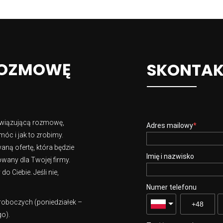
ROZMOWĘ
SKONTAKT
owiązującą rozmowę,
Adres mailowy
óc i jak to zrobimy.
ną ofertę, która będzie
Imię i nazwisko
wany dla Twojej firmy.
 Ciebie. Jeśli nie,
Numer telefonu
 roboczych (poniedziałek –
go).