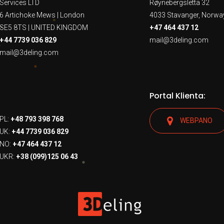
Services LTD
Røynebergsletta 32
6 Artichoke Mews | London
4033 Stavanger, Norwa
SE5 8TS | UNITED KINGDOM
+47 464 437 12
+44 7739 036 829
mail@3deling.com
mail@3deling.com
Portal Klienta:
PL:
+48 793 398 768
WEBPANO
UK:
+44 7739 036 829
NO:
+47 464 437 12
UKR:
+38 (099)125 06 43