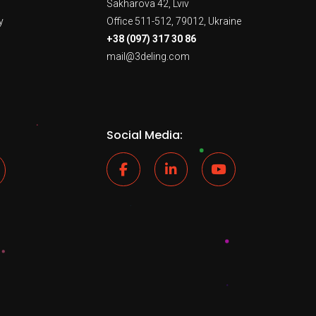
Sakharova 42, Lviv
y
Office 511-512, 79012, Ukraine
+38 (097) 317 30 86
mail@3deling.com
Social Media: