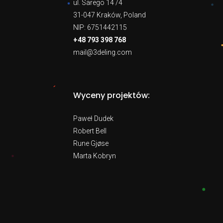
ul. Sarego 14 /4
31-047 Kraków, Poland
NIP: 6751442115
+48 793 398 768
mail@3deling.com
Wyceny projektów:
Paweł Dudek
Robert Bell
Rune Gjøse
Marta Kobryn