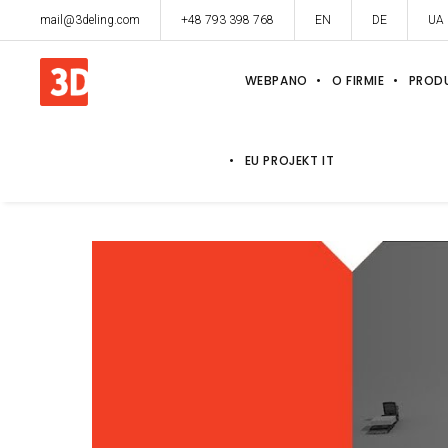
mail@3deling.com
+48 793 398 768
EN
DE
UA
WEBPANO
O FIRMIE
PROD
EU PROJEKT IT