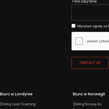
Treść zapytania
Wyrażam zgodę na ko
CONTACT US
Biuro w Londynie
Biuro w Norwegii
3Deling Laser Scanning
3Deling Norway As