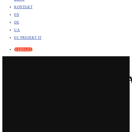
KONTAKT
EN
DE
UA
EU PROJEKT IT
WEBPANO
INŻYNIERIA ODWROTNA DL