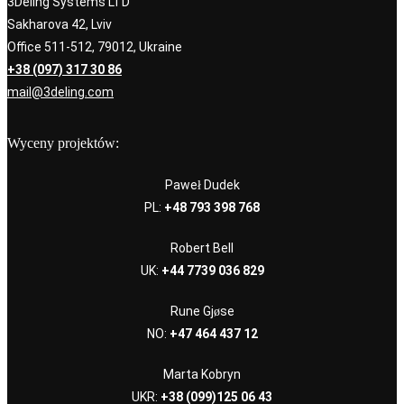
3Deling Systems LTD
Sakharova 42, Lviv
Office 511-512, 79012, Ukraine
+38 (097) 317 30 86
mail@3deling.com
Wyceny projektów:
Paweł Dudek
PL:
+48 793 398 768
Robert Bell
UK:
+44 7739 036 829
Rune Gjøse
NO:
+47 464 437 12
Marta Kobryn
UKR:
+38 (099)125 06 43