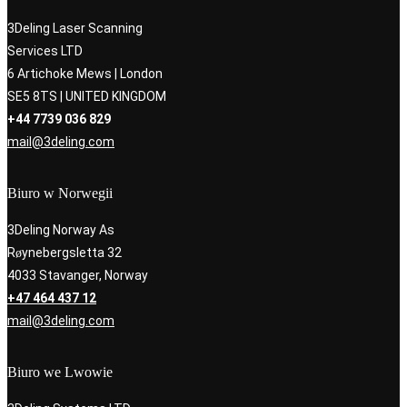
3Deling Laser Scanning
Services LTD
6 Artichoke Mews | London
SE5 8TS | UNITED KINGDOM
+44 7739 036 829
mail@3deling.com
Biuro w Norwegii
3Deling Norway As
Røynebergsletta 32
4033 Stavanger, Norway
+47 464 437 12
mail@3deling.com
Biuro we Lwowie