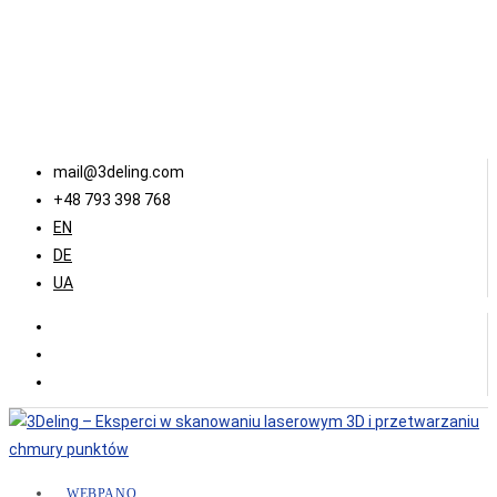
mail@3deling.com
+48 793 398 768
EN
DE
UA
WEBPANO