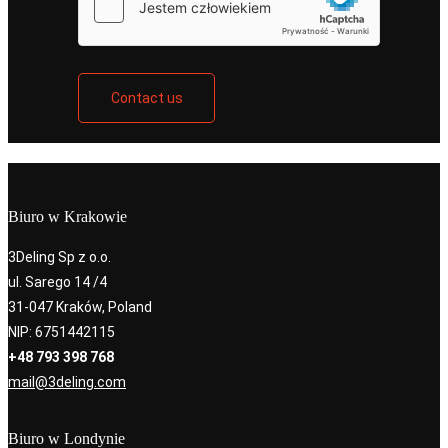
Contact us
Biuro w Krakowie
3Deling Sp z o.o.
ul. Sarego 14 /4
31-047 Kraków, Poland
NIP: 6751442115
+48 793 398 768
mail@3deling.com
Biuro w Londynie