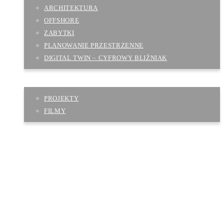
ARCHITEKTURA
OFFSHORE
ZABYTKI
PLANOWANIE PRZESTRZENNE
DIGITAL TWIN – CYFROWY BLIŹNIAK
PROJEKTY
PROJEKTY
FILMY
WYCENY
BLOG
KONTAKT
EN
DE
UA
EU PROJEKT IT