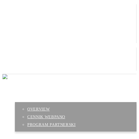
mail@3deling.com
+48 793 398 768
EN
DE
UA
WEBPANO
OVERVIEW
CENNIK WEBPANO
PROGRAM PARTNERSKI
O FIRMIE