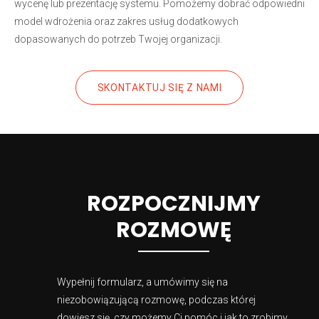
wycenę lub prezentację systemu. Pomożemy dobrać odpowiedni
model wdrożenia oraz zakres usług dodatkowych
dopasowanych do potrzeb Twojej organizacji.
SKONTAKTUJ SIĘ Z NAMI
ROZPOCZNIJMY
ROZMOWĘ
Wypełnij formularz, a umówimy się na
niezobowiązującą rozmowę, podczas której
dowiesz się, czy możemy Ci pomóc i jak to zrobimy.