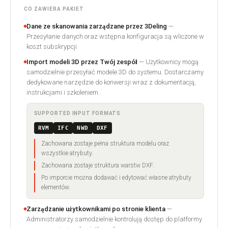
CO ZAWIERA PAKIET
Dane ze skanowania zarządzane przez 3Deling
—
Przesyłanie danych oraz wstępna konfiguracja są wliczone w
koszt subskrypcji
Import modeli 3D przez Twój zespół
— Użytkownicy mogą
samodzielnie przesyłać modele 3D do systemu. Dostarczamy
dedykowane narzędzie do konwersji wraz z dokumentacją,
instrukcjami i szkoleniem.
SUPPORTED INPUT FORMATS
RVM
IFC
NWD
DXF
Zachowana zostaje pełna struktura modelu oraz
wszystkie atrybuty.
Zachowana zostaje struktura warstw DXF.
Po imporcie można dodawać i edytować własne atrybuty
elementów.
Zarządzanie użytkownikami po stronie klienta
—
Administratorzy samodzielnie kontrolują dostęp do platformy