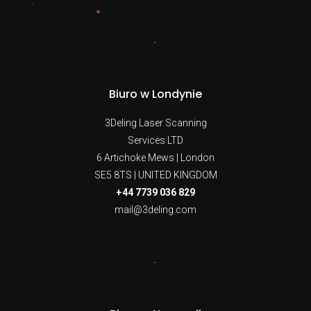
Biuro w Londynie
3Deling Laser Scanning
Services LTD
6 Artichoke Mews | London
SE5 8TS | UNITED KINGDOM
+44 7739 036 829
mail@3deling.com