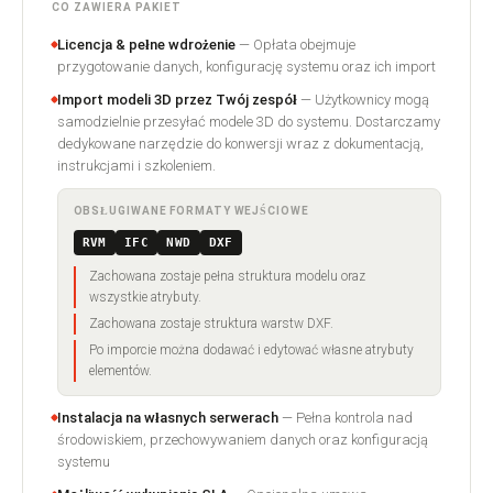
CO ZAWIERA PAKIET
Licencja & pełne wdrożenie
— Opłata obejmuje
przygotowanie danych, konfigurację systemu oraz ich import
Import modeli 3D przez Twój zespół
— Użytkownicy mogą
samodzielnie przesyłać modele 3D do systemu. Dostarczamy
dedykowane narzędzie do konwersji wraz z dokumentacją,
instrukcjami i szkoleniem.
OBSŁUGIWANE FORMATY WEJŚCIOWE
RVM
IFC
NWD
DXF
Zachowana zostaje pełna struktura modelu oraz
wszystkie atrybuty.
Zachowana zostaje struktura warstw DXF.
Po imporcie można dodawać i edytować własne atrybuty
elementów.
Instalacja na własnych serwerach
— Pełna kontrola nad
środowiskiem, przechowywaniem danych oraz konfiguracją
systemu