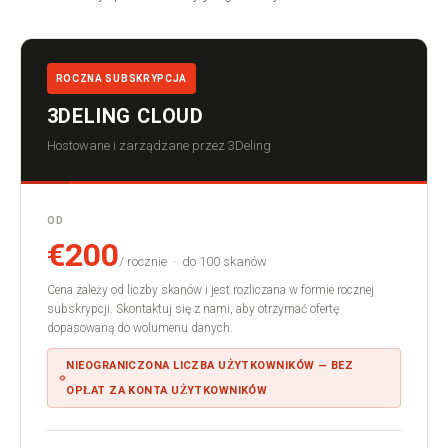
ROCZNA SUBSKRYPCJA
3DELING CLOUD
Hostowane i zarządzane przez 3Deling
OD
€200
/ rocznie · do 100 skanów
Cena zależy od liczby skanów i jest rozliczana w formie rocznej
subskrypcji. Skontaktuj się z nami, aby otrzymać ofertę
dopasowaną do wolumenu danych.
NIEOGRANICZONA LICZBA UŻYTKOWNIKÓW — BEZ
OPŁAT ZA KONTA UŻYTKOWNIKÓW