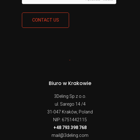
CONTACT US
Biuro w Krakowie
3Deling Sp z o.o.
ul. Sarego 14 /4
31-047 Kraków, Poland
NIP: 6751442115
+48 793 398 768
mail@3deling.com