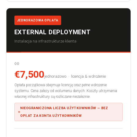
JEDNORAZOWA OPŁATA
EXTERNAL DEPLOYMENT
Instalacja na infrastrukturze klienta
OD
€7,500
jednorazowo · licencja & wdrożenie
Opłata początkowa obejmuje licencję oraz pełne wdrożenie
systemu. Cena zależy od wolumenu danych. Koszty utrzymania
własnej infrastruktury są rozliczane niezależnie.
NIEOGRANICZONA LICZBA UŻYTKOWNIKÓW — BEZ
OPŁAT ZA KONTA UŻYTKOWNIKÓW