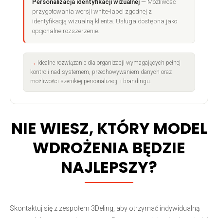
Personalizacja identyfikacji wizualnej
— Możliwość
przygotowania wersji white-label zgodnej z
identyfikacją wizualną klienta. Usługa dostępna jako
opcjonalne rozszerzenie.
Idealne rozwiązanie dla organizacji wymagających pełnej
kontroli nad systemem, przechowywaniem danych oraz
możliwości szerokiej personalizacji i brandingu.
NIE WIESZ, KTÓRY MODEL
WDROŻENIA BĘDZIE
NAJLEPSZY?
Skontaktuj się z zespołem 3Deling, aby otrzymać indywidualną