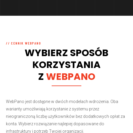
// CENNIK WEBPANO
WYBIERZ SPOSÓB
KORZYSTANIA
Z
WEBPANO
WebPano jest dostępne w dwóch modelach wdrożenia. Oba
warianty umożliwiają korzystanie z systemu przez
nieograniczoną liczbę użytkowników bez dodatkowych opłat za
konta. Wybierz rozwiązanie najlepiej dopasowane do
infrastruktury i potrzeb Twojej organizacji.