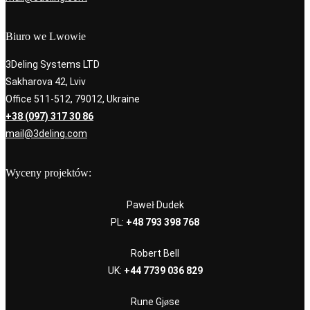
Biuro we Lwowie
3Deling Systems LTD
Sakharova 42, Lviv
Office 511-512, 79012, Ukraine
+38 (097) 317 30 86
mail@3deling.com
Wyceny projektów:
Paweł Dudek
PL:
+48 793 398 768
Robert Bell
UK:
+44 7739 036 829
Rune Gjøse