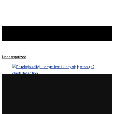
Uncategorized
Uncategorized
clash detection
16
paź 2023
Detekcja kolizji – czym jest i kiedy się ją stosuje?
Wykrywanie kolizji pozwala prawidłowo zarządzać i planować