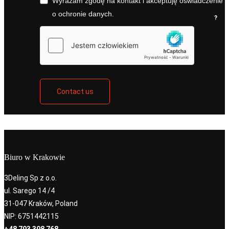
Wyrażam zgodę na kontakt i akceptuję oświadczenie
o ochronie danych.
?
Contact us
Biuro w Krakowie
3Deling Sp z o.o.
ul. Sarego 14 /4
31-047 Kraków, Poland
NIP: 6751442115