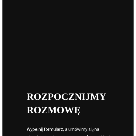
Uncategorized
workflow laser3
07
mar 2023
Skaning laserowy – zasada działania, zastosowanie
Skaning laserowy, jego zastosowanie i możliwości wzbudzają
rosnące zainteresowanie wśród przedstawicieli wielu branż...
widoczni
ROZPOCZNIJMY
Next
ROZMOWĘ
Wypełnij formularz, a umówimy się na