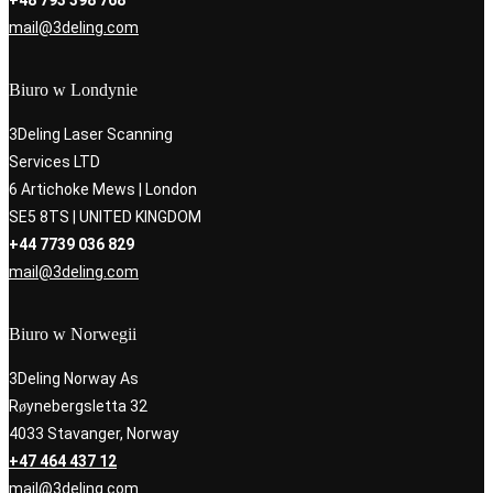
+48 793 398 768
mail@3deling.com
Biuro w Londynie
3Deling Laser Scanning
Services LTD
6 Artichoke Mews | London
SE5 8TS | UNITED KINGDOM
+44 7739 036 829
mail@3deling.com
Biuro w Norwegii
3Deling Norway As
Røynebergsletta 32
4033 Stavanger, Norway
+47 464 437 12
mail@3deling.com