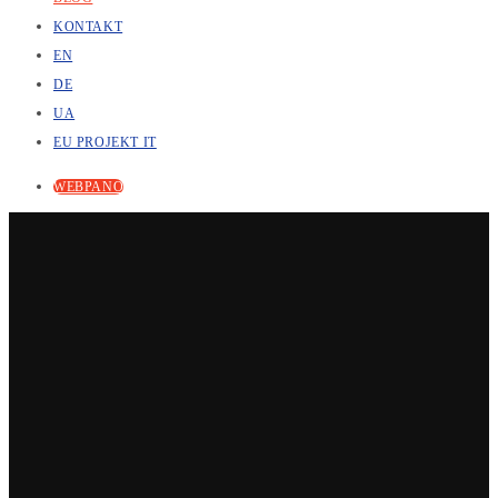
KONTAKT
EN
DE
UA
EU PROJEKT IT
WEBPANO
15
maj 2023
e2rde2rd
Uncategorized
15 maja, 2023
e2rde2rd
Cyfrowy bliźniak i jego rola w
digitalizacji obiektów
przemysłowych