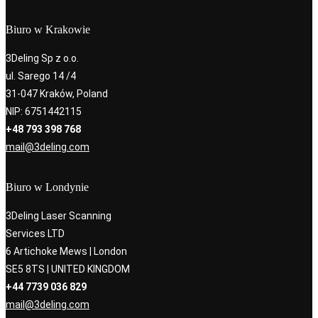
Biuro w Krakowie
3Deling Sp z o.o.
ul. Sarego 14 /4
31-047 Kraków, Poland
NIP: 6751442115
+48 793 398 768
mail@3deling.com
Biuro w Londynie
3Deling Laser Scanning
Services LTD
6 Artichoke Mews | London
SE5 8TS | UNITED KINGDOM
+44 7739 036 829
mail@3deling.com