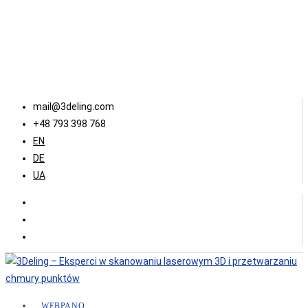
mail@3deling.com
+48 793 398 768
EN
DE
UA
WEBPANO