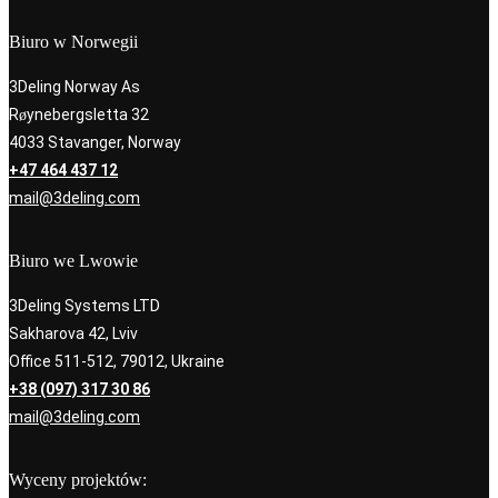
Biuro w Norwegii
3Deling Norway As
Røynebergsletta 32
4033 Stavanger, Norway
+47 464 437 12
mail@3deling.com
Biuro we Lwowie
3Deling Systems LTD
Sakharova 42, Lviv
Office 511-512, 79012, Ukraine
+38 (097) 317 30 86
mail@3deling.com
Wyceny projektów: