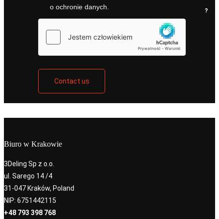
o ochronie danych.
?
Contact us
Biuro w Krakowie
3Deling Sp z o.o.
ul. Sarego 14 /4
31-047 Kraków, Poland
NIP: 6751442115
+48 793 398 768