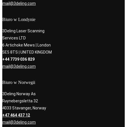
mail@3deling.com
Biuro w Londynie
3Deling Laser Scanning
Services LTD
6 Artichoke Mews | London
SE5 8TS | UNITED KINGDOM
+44 7739 036 829
mail@3deling.com
Biuro w Norwegii
3Deling Norway As
Røynebergsletta 32
4033 Stavanger, Norway
+47 464 437 12
mail@3deling.com