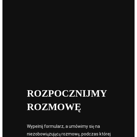
09
wrz 2025
Integracja P&ID w WebPano – aktualizacja
dokumentacji technicznej z modelem 3D i chmurą
punktów
Znaczenie P&ID w zakładach przemysłowych P&ID (Piping and
Instrumentation Diagram) to jedne z najważniejszych dokumentów
technicznych w przemyśle. Wykorzystywane są…
e2rde2rd
ROZPOCZNIJMY
Previous
ROZMOWĘ
Wypełnij formularz, a umówimy się na
niezobowiązującą rozmowę, podczas której