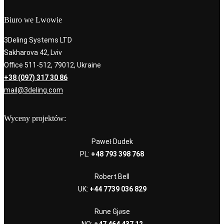
Biuro we Lwowie
3Deling Systems LTD
Sakharova 42, Lviv
Office 511-512, 79012, Ukraine
+38 (097) 317 30 86
mail@3deling.com
Wyceny projektów:
Paweł Dudek
PL:
+48 793 398 768
Robert Bell
UK:
+44 7739 036 829
Rune Gjøse
NO:
+47 464 437 12