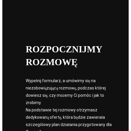
Co to jest Model Mesh 3D i kiedy się go stosuje?
Model 3D MESH to strukturalna reprezentacja trójwymiarowego
obiektu składająca się z połączonych wielokątów. Jest jednym z
opracowań, które mogą powstać na podstawie…
e2rde2rd
ROZPOCZNIJMY
ROZMOWĘ
Wypełnij formularz, a umówimy się na
niezobowiązującą rozmowę, podczas której
dowiesz się, czy możemy Ci pomóc i jak to
zrobimy.
Na podstawie tej rozmowy otrzymasz
dedykowaną ofertę, która będzie zawierała
szczegółowy plan działania przygotowany dla