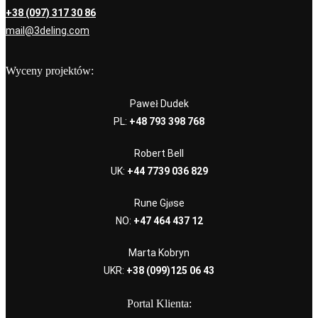
+38 (097) 317 30 86
mail@3deling.com
Wyceny projektów:
Paweł Dudek
PL:
+48 793 398 768
Robert Bell
UK:
+44 7739 036 829
Rune Gjøse
NO:
+47 464 437 12
Marta Kobryn
UKR:
+38 (099)125 06 43
Portal Klienta: