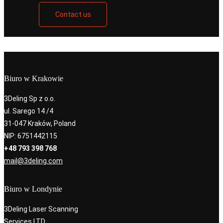
Contact us
Biuro w Krakowie
3Deling Sp z o.o.
ul. Sarego 14 /4
31-047 Kraków, Poland
NIP: 6751442115
+48 793 398 768
mail@3deling.com
Biuro w Londynie
3Deling Laser Scanning
Services LTD