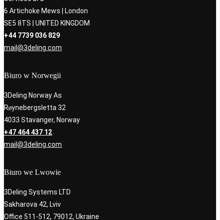
6 Artichoke Mews | London
SE5 8TS | UNITED KINGDOM
+44 7739 036 829
mail@3deling.com
Biuro w Norwegii
3Deling Norway As
Røynebergsletta 32
4033 Stavanger, Norway
+47 464 437 12
mail@3deling.com
Biuro we Lwowie
3Deling Systems LTD
Sakharova 42, Lviv
Office 511-512, 79012, Ukraine