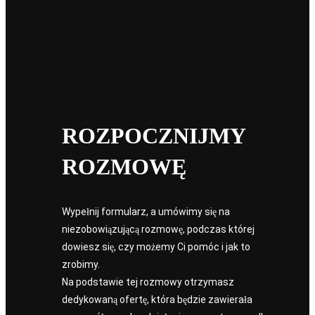
As-Built – mit milimetrowego modelu. Dlaczego
nadmierna dokładność szkodzi projektowi
Model as-built nie musi mieć milimetrowej precyzji. Sprawdź, gdzie
dokładność naprawdę się liczy – i gdzie nadmierny detal szkodzi
projektowi.
Marek Baścik
ROZPOCZNIJMY
ROZMOWĘ
Wypełnij formularz, a umówimy się na
niezobowiązującą rozmowę, podczas której
dowiesz się, czy możemy Ci pomóc i jak to
zrobimy.
Na podstawie tej rozmowy otrzymasz
dedykowaną ofertę, która będzie zawierała