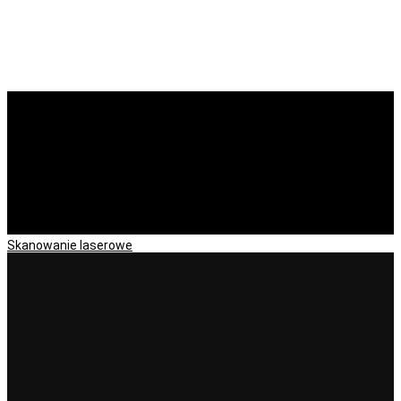
lipiec 2026
View all on this date written articles further down
below.
Skanowanie laserowe
07
lip 2026