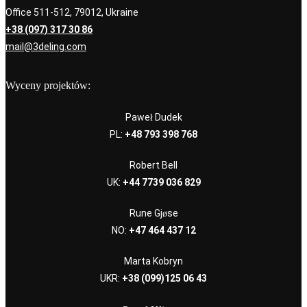
Office 511-512, 79012, Ukraine
+38 (097) 317 30 86
mail@3deling.com
Wyceny projektów:
Paweł Dudek
PL:
+48 793 398 768
Robert Bell
UK:
+44 7739 036 829
Rune Gjøse
NO:
+47 464 437 12
Marta Kobryn
UKR:
+38 (099)125 06 43