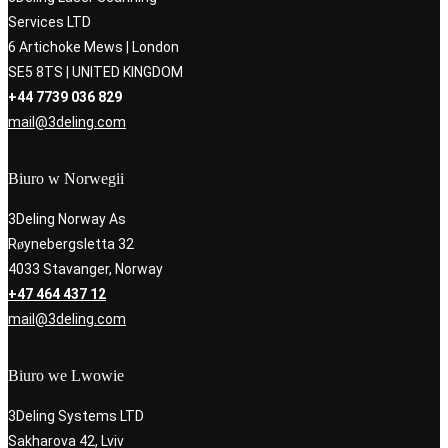
Services LTD
6 Artichoke Mews | London
SE5 8TS | UNITED KINGDOM
+44 7739 036 829
mail@3deling.com
Biuro w Norwegii
3Deling Norway As
Røynebergsletta 32
4033 Stavanger, Norway
+47 464 437 12
mail@3deling.com
Biuro we Lwowie
3Deling Systems LTD
Sakharova 42, Lviv