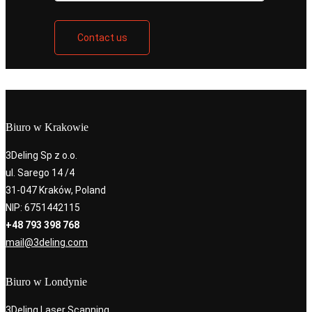
Contact us
Biuro w Krakowie
3Deling Sp z o.o.
ul. Sarego 14 /4
31-047 Kraków, Poland
NIP: 6751442115
+48 793 398 768
mail@3deling.com
Biuro w Londynie
3Deling Laser Scanning