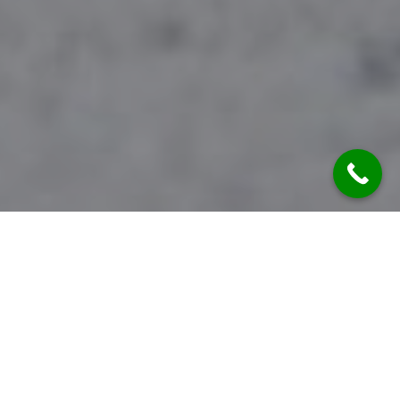
Fotogrametria
,
Skanowanie Laserowe
20