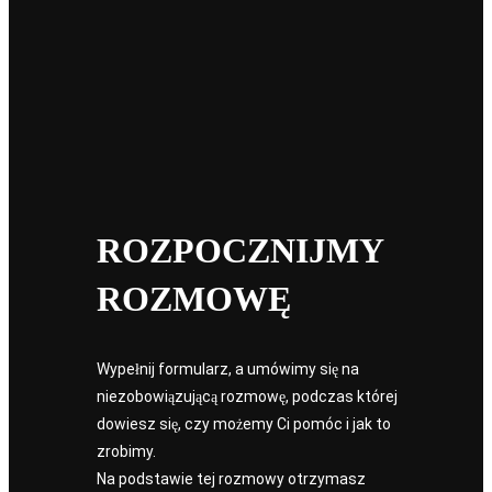
Ile kosztuje skanowanie 3D? Wyjaśniamy krok po
kroku proces wyceny
Skanowanie laserowe 3D staje się standardem w budownictwie,
przemyśle i infrastrukturze. Coraz więcej firm pyta o koszt
skanowania 3D, jednak…
paweldudek
ROZPOCZNIJMY
ROZMOWĘ
Wypełnij formularz, a umówimy się na
niezobowiązującą rozmowę, podczas której
dowiesz się, czy możemy Ci pomóc i jak to
zrobimy.
Na podstawie tej rozmowy otrzymasz