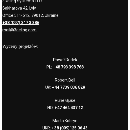
3Deling Systems LTD
Sakharova 42, Lviv
Office 511-512, 79012, Ukraine
+38 (097) 317 30 86
mail@3deling.com
Wyceny projektów:
Paweł Dudek
PL:
+48 793 398 768
Robert Bell
UK:
+44 7739 036 829
Rune Gjøse
NO:
+47 464 437 12
Marta Kobryn
UKR:
+38 (099)125 06 43