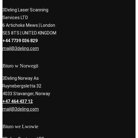
3Deling Laser Scanning
Services LTD
6 Artichoke Mews | London
SE5 8TS | UNITED KINGDOM
+44 7739 036 829
mail@3deling.com
Biuro w Norwegii
3Deling Norway As
Røynebergsletta 32
4033 Stavanger, Norway
+47 464 437 12
mail@3deling.com
Biuro we Lwowie