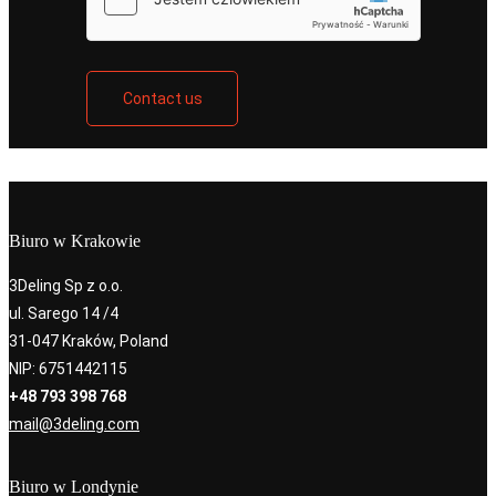
Contact us
Biuro w Krakowie
3Deling Sp z o.o.
ul. Sarego 14 /4
31-047 Kraków, Poland
NIP: 6751442115
+48 793 398 768
mail@3deling.com
Biuro w Londynie