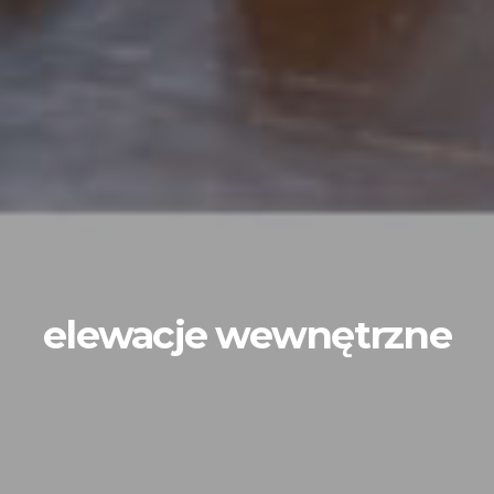
elewacje wewnętrzne