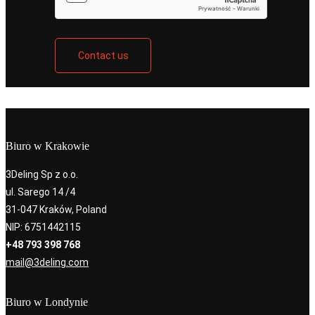
Contact us
Biuro w Krakowie
3Deling Sp z o.o.
ul. Sarego 14 /4
31-047 Kraków, Poland
NIP: 6751442115
+48 793 398 768
mail@3deling.com
Biuro w Londynie