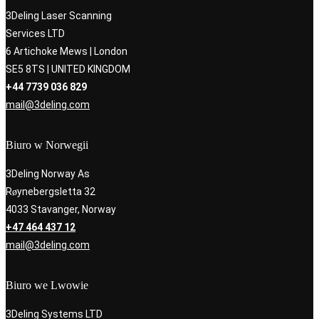
3Deling Laser Scanning
Services LTD
6 Artichoke Mews | London
SE5 8TS | UNITED KINGDOM
+44 7739 036 829
mail@3deling.com
Biuro w Norwegii
3Deling Norway As
Røynebergsletta 32
4033 Stavanger, Norway
+47 464 437 12
mail@3deling.com
Biuro we Lwowie
3Deling Systems LTD