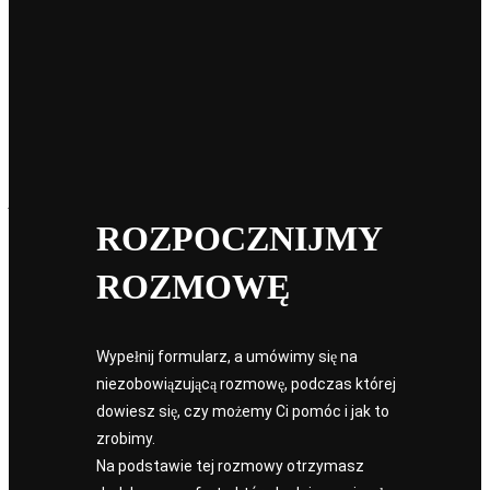
Poza rysunkiem. Czy tradycyjny rysunek elewacji
wewnętrznej odchodzi do lamusa w dobie cyfrowych
bliźniaków?
Czym właściwie jest elewacja wewnętrzna? Elewacja wewnętrzna
to skalowalny, dwuwymiarowy rysunek przedstawiający ścianę w
danym pomieszczeniu. Jako projekcja ortogonalna usuwa…
jakubmigacz
ROZPOCZNIJMY
ROZMOWĘ
Wypełnij formularz, a umówimy się na
niezobowiązującą rozmowę, podczas której
dowiesz się, czy możemy Ci pomóc i jak to
zrobimy.
Na podstawie tej rozmowy otrzymasz