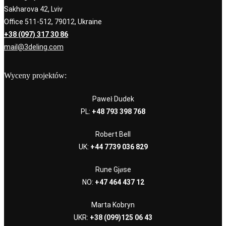
Sakharova 42, Lviv
Office 511-512, 79012, Ukraine
+38 (097) 317 30 86
mail@3deling.com
Wyceny projektów:
Paweł Dudek
PL:
+48 793 398 768
Robert Bell
UK:
+44 7739 036 829
Rune Gjøse
NO:
+47 464 437 12
Marta Kobryn
UKR:
+38 (099)125 06 43