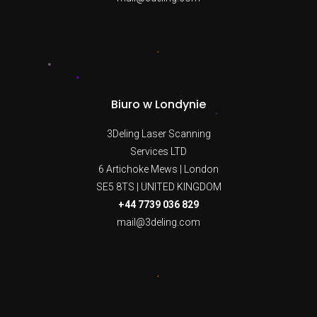
Biuro w Londynie
3Deling Laser Scanning
Services LTD
6 Artichoke Mews | London
SE5 8TS | UNITED KINGDOM
+44 7739 036 829
mail@3deling.com