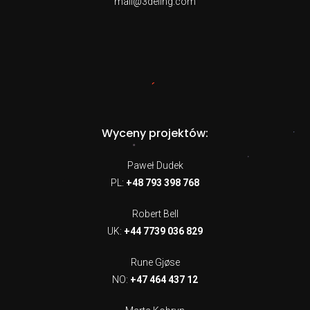
mail@3deling.com
Wyceny projektów:
Paweł Dudek
PL:
+48 793 398 768
Robert Bell
UK:
+44 7739 036 829
Rune Gjøse
NO:
+47 464 437 12