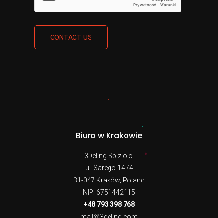
CONTACT US
Biuro w Krakowie
3Deling Sp z o.o.
ul. Sarego 14 /4
31-047 Kraków, Poland
NIP: 6751442115
+48 793 398 768
mail@3deling.com