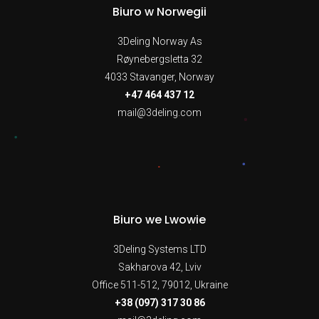
Biuro w Norwegii
3Deling Norway As
Røynebergsletta 32
4033 Stavanger, Norway
+47 464 437 12
mail@3deling.com
Biuro we Lwowie
3Deling Systems LTD
Sakharova 42, Lviv
Office 511-512, 79012, Ukraine
+38 (097) 317 30 86