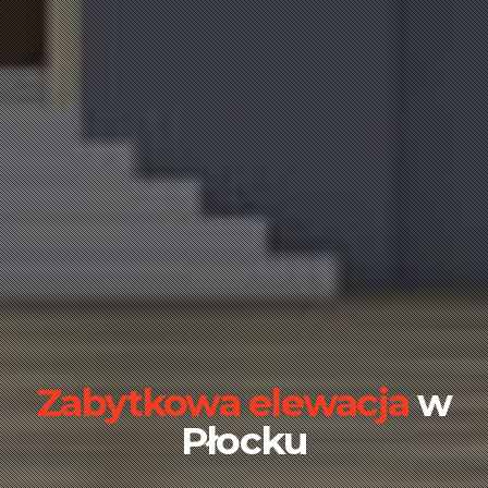
Zabytkowa elewacja
w
Płocku