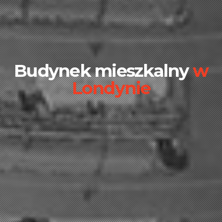
Budynek mieszkalny
w
Londynie