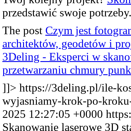
przedstawić swoje potrzeby
The post
Czym jest fotogra
architektów, geodetów i pr
3Deling - Eksperci w skan
przetwarzaniu chmury pun
]]>
https://3deling.pl/ile-k
wyjasniamy-krok-po-kroku
2025 12:27:05 +0000
https
Skanowanie laserowe 3D sta