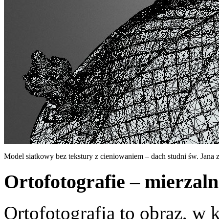
Model siatkowy bez tekstury z cieniowaniem – dach studni św. Jana
Ortofotografie – mierzaln
Ortofotografia to obraz, w 