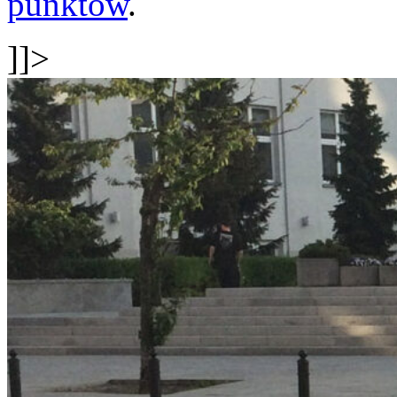
punktów
.
]]>