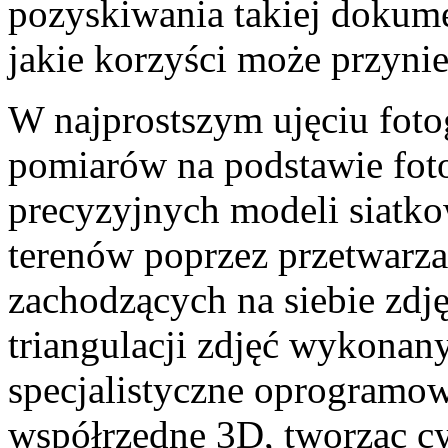
pozyskiwania takiej dokume
jakie korzyści może przyni
W najprostszym ujęciu fot
pomiarów na podstawie foto
precyzyjnych modeli siatk
terenów poprzez przetwarzan
zachodzących na siebie zdj
triangulacji zdjęć wykonan
specjalistyczne oprogramo
współrzędne 3D, tworząc 