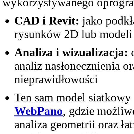
wykorzystywanego oprogr
CAD i Revit:
jako podkł
rysunków 2D lub modeli
Analiza i wizualizacja:
d
analiz nasłonecznienia or
nieprawidłowości
Ten sam model siatkowy
WebPano
, gdzie możliwe
analiza geometrii oraz ł