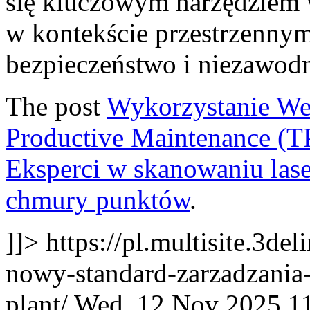
się kluczowym narzędziem w
w kontekście przestrzennym
bezpieczeństwo i niezawodno
The post
Wykorzystanie Web
Productive Maintenance (
Eksperci w skanowaniu las
chmury punktów
.
]]>
https://pl.multisite.3de
nowy-standard-zarzadzania
plant/
Wed, 12 Nov 2025 1