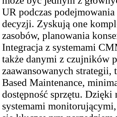
może być jednym z głównyc
UR podczas podejmowania
decyzji
.
Z
yskują
one
kompl
zasobów,
planowania konse
Integracja z systemami CM
także danymi z czujników p
zaawansowanych strategii, 
Based
Maintenance
, minima
dostępność sprzętu.
Dzięki 
systemami monitorującymi,