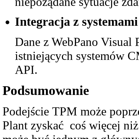
niepożądane sytuacje zdar
Integracja z systemam
Dane z WebPano Visual 
istniejących systemów 
API.
Podsumowanie
P
odejście
TPM
może
poprz
Plant
zyskać
coś
więcej niż