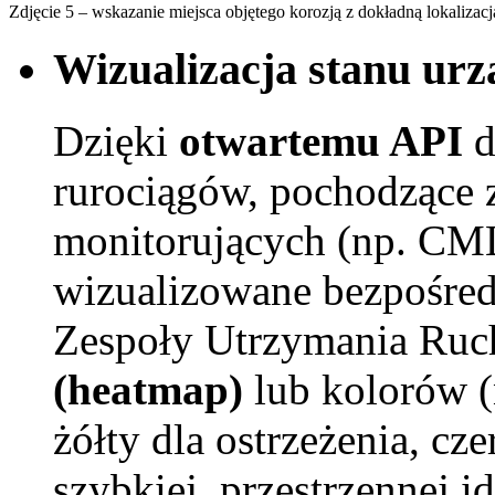
Zdjęcie 5 – wskazanie miejsca objętego korozją z dokładną lokalizac
Wizualizacja stanu urz
Dzięki
otwartemu API
d
rurociągów, pochodzące
monitorujących (np. CML,
wizualizowane bezpośredn
Zespoły Utrzymania Ru
(heatmap)
lub kolorów (
żółty dla ostrzeżenia, c
szybkiej, przestrzennej i