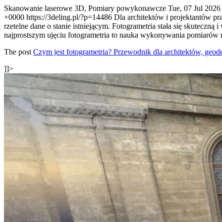
Skanowanie laserowe 3D, Pomiary powykonawcze
Tue, 07 Jul 2026
+0000
https://3deling.pl/?p=14486
Dla architektów i projektantów p
rzetelne dane o stanie istniejącym. Fotogrametria stała się skutecz
najprostszym ujęciu fotogrametria to nauka wykonywania pomiarów n
The post
Czym jest fotogrametria? Przewodnik dla architektów, geod
]]>