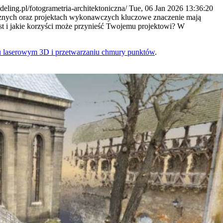
3deling.pl/fotogrametria-architektoniczna/
Tue, 06 Jan 2026 13:36:20
tycznych oraz projektach wykonawczych kluczowe znaczenie mają
jest i jakie korzyści może przynieść Twojemu projektowi? W
u laserowym 3D i przetwarzaniu chmury punktów
.