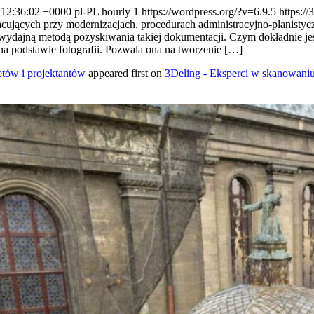
 12:36:02 +0000
pl-PL
hourly
1
https://wordpress.org/?v=6.9.5
https://
racujących przy modernizacjach, procedurach administracyjno-planis
ną i wydajną metodą pozyskiwania takiej dokumentacji. Czym dokładnie 
a podstawie fotografii. Pozwala ona na tworzenie […]
etów i projektantów
appeared first on
3Deling - Eksperci w skanowani