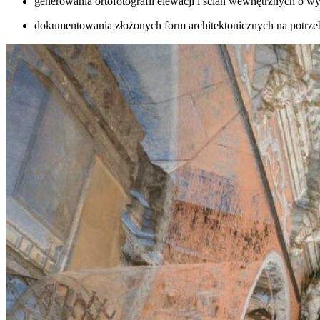
generowania ortofotografii elewacji i ścian wewnętrznych o wys
dokumentowania złożonych form architektonicznych na potrze