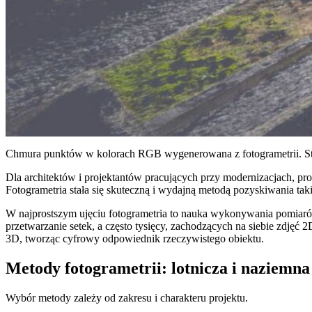
Chmura punktów w kolorach RGB wygenerowana z fotogrametrii. St
Dla architektów i projektantów pracujących przy modernizacjach, pr
Fotogrametria stała się skuteczną i wydajną metodą pozyskiwania tak
W najprostszym ujęciu fotogrametria to nauka wykonywania pomiaró
przetwarzanie setek, a często tysięcy, zachodzących na siebie zdję
3D, tworząc cyfrowy odpowiednik rzeczywistego obiektu.
Metody fotogrametrii: lotnicza i naziemna
Wybór metody zależy od zakresu i charakteru projektu.