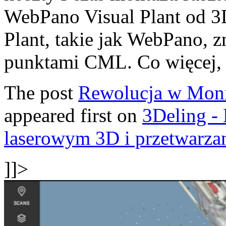
WebPano Visual Plant od 3D
Plant, takie jak WebPano, 
punktami CML. Co więcej, 
The post
Rewolucja w Mon
appeared first on
3Deling -
laserowym 3D i przetwarz
]]>