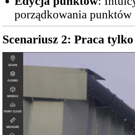
Edycja punktów
: Intui
porządkowania punktów
Scenariusz 2: Praca tylk